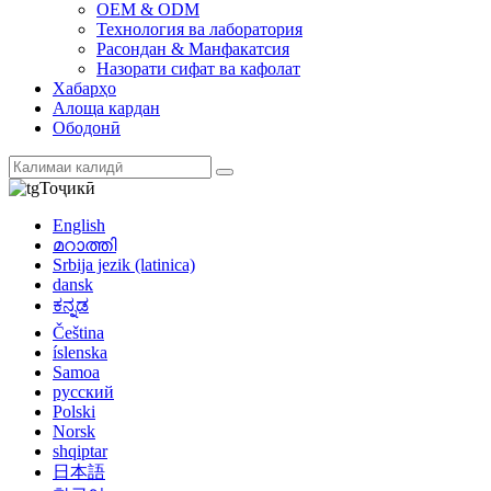
OEM & ODM
Технология ва лаборатория
Расондан & Манфакатсия
Назорати сифат ва кафолат
Хабарҳо
Алоща кардан
Ободонӣ
Тоҷикӣ
English
മറാത്തി
Srbija jezik (latinica)
dansk
ಕನ್ನಡ
Čeština
íslenska
Samoa
русский
Polski
Norsk
shqiptar
日本語