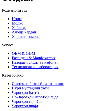
Роҳнамоии зуд
Home
Молҳо
Хабарҳо
Алоща кардан
Харитаи сомона
Service
OEM & ODM
Расондан & Манфакатсия
Назорати сифат ва кафолат
Технология ва лаборатория
Категорияҳо
Системаи бозсозӣ ва транкинг
Нури мустақили хатӣ
Чароғҳои Баттен
Се-Чароғҳои исботкунанда
Чароғҳои сарпӯш
Чароғҳои шифт