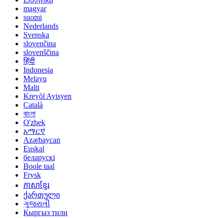
magyar
suomi
Nederlands
Svenska
slovenčina
slovenščina
हिंदी
Indonesia
Melayu
Malti
Kreyòl Ayisyen
Català
বাংলা
O'zbek
አማርኛ
Azərbaycan
Euskal
беларускі
Boole taal
Frysk
ភាសាខ្មែរ
ქართული
ગુજરાતી
Кыргыз тили