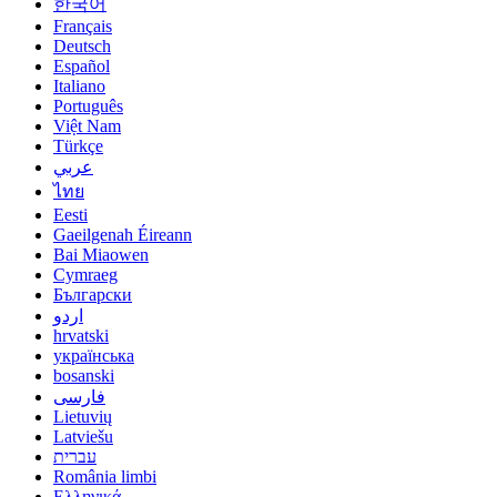
한국어
Français
Deutsch
Español
Italiano
Português
Việt Nam
Türkçe
عربي
ไทย
Eesti
Gaeilgenah Éireann
Bai Miaowen
Cymraeg
Български
اردو
hrvatski
українська
bosanski
فارسی
Lietuvių
Latviešu
עברית
România limbi
Ελληνικά