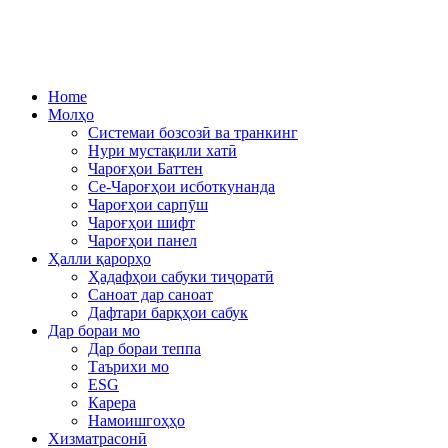
Home
Молҳо
Системаи бозсозӣ ва транкинг
Нури мустақили хатӣ
Чароғҳои Баттен
Се-Чароғҳои исботкунанда
Чароғҳои сарпӯш
Чароғҳои шифт
Чароғҳои панел
Ҳалли қарорҳо
Ҳадафҳои сабуки тиҷоратӣ
Саноат дар саноат
Дафтари барқҳои сабук
Дар бораи мо
Дар бораи теппа
Таърихи мо
ESG
Карера
Намоишгоҳҳо
Хизматрасонӣ