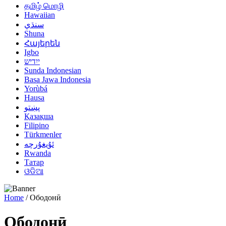
தமிழ் மொழி
Hawaiian
سنڌي
Shuna
Հայերեն
Igbo
ייִדיש
Sunda Indonesian
Basa Jawa Indonesia
Yorùbá
Hausa
پښتو
Қазақша
Filipino
Türkmenler
ئۇيغۇرچە
Rwanda
Татар
ଓଡିଆ
Home
/
Ободонӣ
Ободонӣ