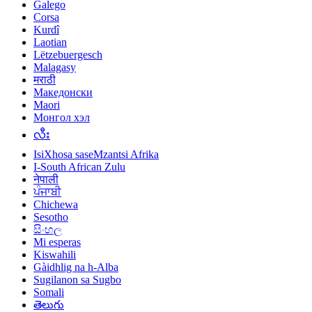
Galego
Corsa
Kurdî
Laotian
Lëtzebuergesch
Malagasy
मराठी
Македонски
Maori
Монгол хэл
လီး
IsiXhosa saseMzantsi Afrika
I-South African Zulu
नेपाली
ਪੰਜਾਬੀ
Chichewa
Sesotho
සිංහල
Mi esperas
Kiswahili
Gàidhlig na h-Alba
Sugilanon sa Sugbo
Somali
తెలుగు